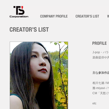
J-pop・バ
楽曲提供や
主な参加作
相川七瀬 / M
雅-miyavi-
CM「天怒 
etc