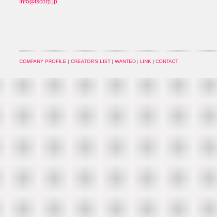
info@tscorp.jp
COMPANY PROFILE
|
CREATOR'S LIST
|
WANTED
|
LINK
|
CONTACT